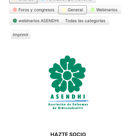
Foros y congresos
General
Webinarios
webinarios ASENDHI
Todas las categorías
Imprimir
V
i
s
t
a
s
HAZTE SOCIO