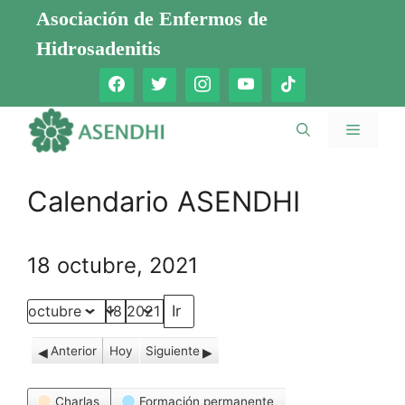
Saltar
Asociación de Enfermos de
al
Hidrosadenitis
contenido
Menú
Calendario ASENDHI
18 octubre, 2021
Mes
Día
Año
Anterior
Hoy
Siguiente
Categorías
Charlas
Formación permanente