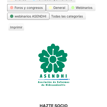
Foros y congresos
General
Webinarios
webinarios ASENDHI
Todas las categorías
Imprimir
V
i
s
t
a
s
HAZTE SOCIO