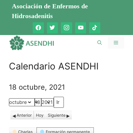
Saltar
Asociación de Enfermos de
al
Hidrosadenitis
contenido
Menú
Calendario ASENDHI
18 octubre, 2021
Mes
Día
Año
Anterior
Hoy
Siguiente
Categorías
Charlas
Formación permanente