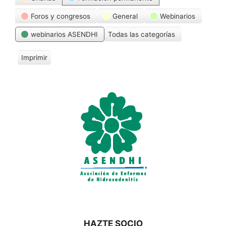
Foros y congresos
General
Webinarios
webinarios ASENDHI
Todas las categorías
Imprimir
V
i
s
t
a
s
HAZTE SOCIO