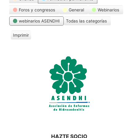
Foros y congresos
General
Webinarios
webinarios ASENDHI
Todas las categorías
Imprimir
V
i
s
t
a
s
HAZTE SOCIO