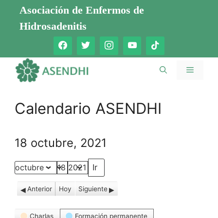
Saltar
Asociación de Enfermos de
al
Hidrosadenitis
contenido
Menú
Calendario ASENDHI
18 octubre, 2021
Mes
Día
Año
Anterior
Hoy
Siguiente
Categorías
Charlas
Formación permanente