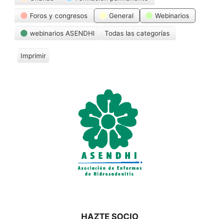
Foros y congresos
General
Webinarios
webinarios ASENDHI
Todas las categorías
Imprimir
V
i
s
t
a
s
HAZTE SOCIO