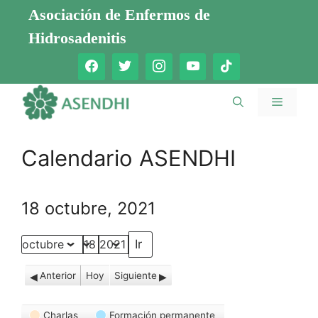
Saltar
Asociación de Enfermos de
al
Hidrosadenitis
contenido
Menú
Calendario ASENDHI
18 octubre, 2021
Mes
Día
Año
Anterior
Hoy
Siguiente
Categorías
Charlas
Formación permanente