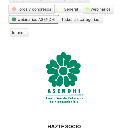
Foros y congresos
General
Webinarios
webinarios ASENDHI
Todas las categorías
Imprimir
V
i
s
t
a
s
HAZTE SOCIO