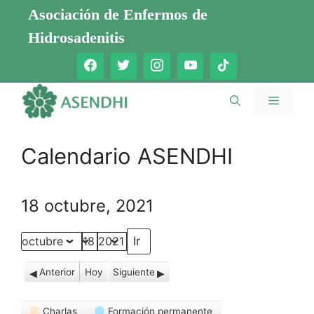
Saltar
Asociación de Enfermos de
al
Hidrosadenitis
contenido
Menú
Calendario ASENDHI
18 octubre, 2021
Mes
Día
Año
Anterior
Hoy
Siguiente
Categorías
Charlas
Formación permanente