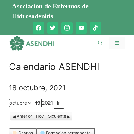
Saltar
Asociación de Enfermos de
al
Hidrosadenitis
contenido
Menú
Calendario ASENDHI
18 octubre, 2021
Mes
Día
Año
Anterior
Hoy
Siguiente
Categorías
Charlas
Formación permanente