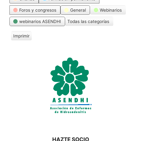
Foros y congresos
General
Webinarios
webinarios ASENDHI
Todas las categorías
Imprimir
V
i
s
t
a
s
HAZTE SOCIO