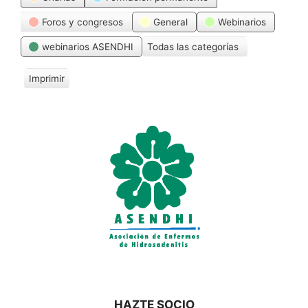
Foros y congresos
General
Webinarios
webinarios ASENDHI
Todas las categorías
Imprimir
V
i
s
t
a
s
HAZTE SOCIO