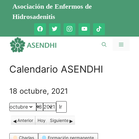
Saltar
Asociación de Enfermos de
al
Hidrosadenitis
contenido
Menú
Calendario ASENDHI
18 octubre, 2021
Mes
Día
Año
Anterior
Hoy
Siguiente
Categorías
Charlas
Formación permanente