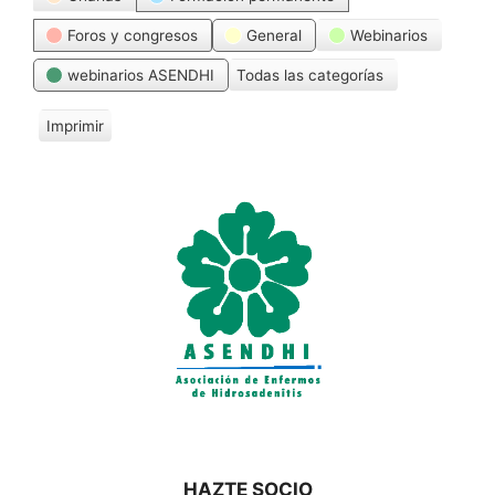
Foros y congresos
General
Webinarios
webinarios ASENDHI
Todas las categorías
Imprimir
V
i
s
t
a
s
HAZTE SOCIO