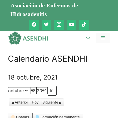
Saltar
Asociación de Enfermos de
al
Hidrosadenitis
contenido
Menú
Calendario ASENDHI
18 octubre, 2021
Mes
Día
Año
Anterior
Hoy
Siguiente
Categorías
Charlas
Formación permanente