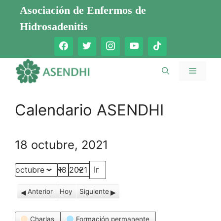
Saltar
Asociación de Enfermos de
al
Hidrosadenitis
contenido
Menú
Calendario ASENDHI
18 octubre, 2021
Mes
Día
Año
Anterior
Hoy
Siguiente
Categorías
Charlas
Formación permanente