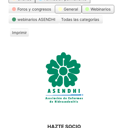
Foros y congresos
General
Webinarios
webinarios ASENDHI
Todas las categorías
Imprimir
V
i
s
t
a
s
HAZTE SOCIO