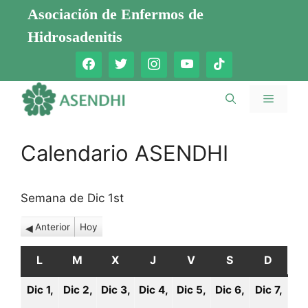
Saltar
Asociación de Enfermos de
al
Hidrosadenitis
contenido
Menú
Calendario ASENDHI
Semana de Dic 1st
Anterior
Hoy
L
LUNES
M
MARTES
X
MIÉRCOLES
J
JUEVES
V
VIERNES
S
SÁBADO
D
DOMI
Dic 1,
Dic 2,
Dic 3,
Dic 4,
Dic 5,
Dic 6,
Dic 7,