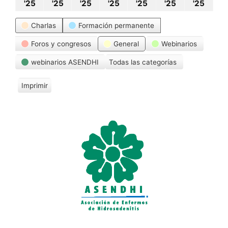
1
2
3
4
5
6
7
'25
'25
'25
'25
'25
'25
'25
diciembre,
diciembre,
diciembre,
diciembre,
diciembre,
diciembre
dici
Categorías
Charlas
Formación permanente
2025
2025
2025
2025
2025
2025
202
Foros y congresos
General
Webinarios
webinarios ASENDHI
Todas las categorías
Imprimir
V
i
s
t
a
s