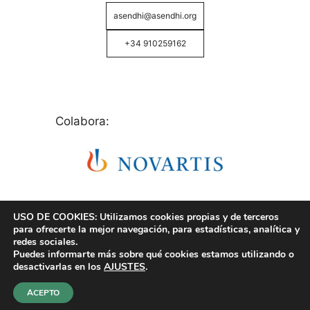
asendhi@asendhi.org
+34 910259162
Colabora:
USO DE COOKIES: Utilizamos cookies propias y de terceros
para ofrecerte la mejor navegación, para estadísticas, analítica y
redes sociales.
Puedes informarte más sobre qué cookies estamos utilizando o
© Copyright 2026 ASENDHI - Asociación de Enfermos
desactivarlas en los
AJUSTES
.
de Hidrosadenitis -
Política de Privacidad, Cookies y
Aviso Legal
.
ACEPTO