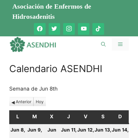
Saltar
Asociación de Enfermos de
al
Hidrosadenitis
contenido
Menú
Calendario ASENDHI
Semana de Jun 8th
Anterior
Hoy
L
LUNES
M
MARTES
X
MIÉRCOLES
J
JUEVES
V
VIERNES
S
SÁBADO
D
DOMI
Jun 8,
Jun 9,
Jun
Jun 11,
Jun 12,
Jun 13,
Jun 14,