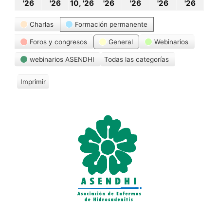
8
9
10
11
12
13
14
'26
'26
10, '26
'26
'26
'26
'26
junio,
junio,
junio,
junio,
junio,
junio,
juni
Categorías
Charlas
Formación permanente
2026
2026
2026
2026
2026
2026
202
Foros y congresos
General
Webinarios
webinarios ASENDHI
Todas las categorías
Imprimir
V
i
s
t
a
s