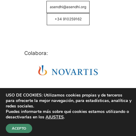
asendhi@asendhi.org
+34 910259162
Colabora:
USO DE COOKIES: Utilizamos cookies propias y de terceros
para ofrecerte la mejor navegación, para estadísticas, analítica y
redes sociales.
Puedes informarte más sobre qué cookies estamos utilizando o
© Copyright 2026 ASENDHI - Asociación de Enfermos
desactivarlas en los
AJUSTES
.
de Hidrosadenitis -
Política de Privacidad, Cookies y
Aviso Legal
.
ACEPTO