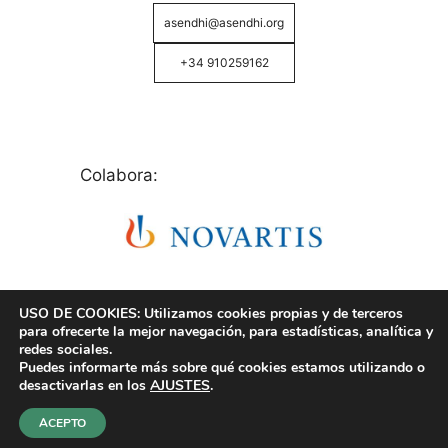
asendhi@asendhi.org
+34 910259162
Colabora:
USO DE COOKIES: Utilizamos cookies propias y de terceros
para ofrecerte la mejor navegación, para estadísticas, analítica y
redes sociales.
Puedes informarte más sobre qué cookies estamos utilizando o
© Copyright 2026 ASENDHI - Asociación de Enfermos
desactivarlas en los
AJUSTES
.
de Hidrosadenitis -
Política de Privacidad, Cookies y
Aviso Legal
.
ACEPTO