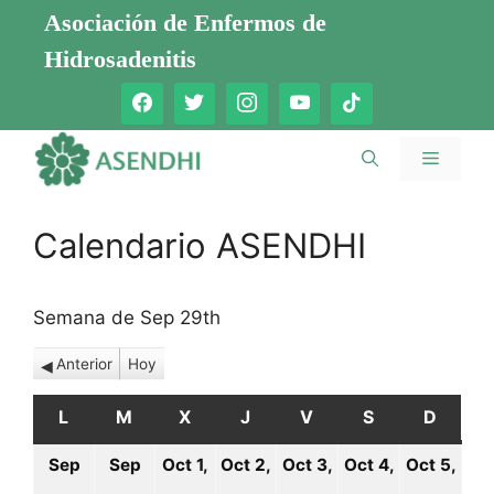
Saltar
Asociación de Enfermos de
al
Hidrosadenitis
contenido
Menú
Calendario ASENDHI
Semana de Sep 29th
Anterior
Hoy
L
LUNES
M
MARTES
X
MIÉRCOLES
J
JUEVES
V
VIERNES
S
SÁBADO
D
DOMI
Sep
Sep
Oct 1,
Oct 2,
Oct 3,
Oct 4,
Oct 5,