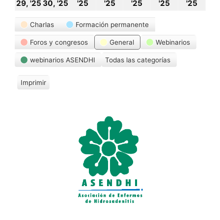
29
30
1
2
3
4
5
29, '25
30, '25
'25
'25
'25
'25
'25
septiembre,
septiembre,
octubre,
octubre,
octubre,
octubre,
octu
Categorías
Charlas
Formación permanente
2025
2025
2025
2025
2025
2025
202
Foros y congresos
General
Webinarios
webinarios ASENDHI
Todas las categorías
Imprimir
V
i
s
t
a
s