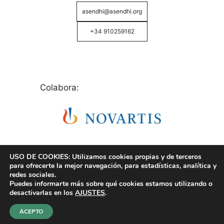
asendhi@asendhi.org
+34 910259162
Colabora:
USO DE COOKIES: Utilizamos cookies propias y de terceros
para ofrecerte la mejor navegación, para estadísticas, analítica y
redes sociales.
Puedes informarte más sobre qué cookies estamos utilizando o
© Copyright 2026 ASENDHI - Asociación de Enfermos
desactivarlas en los
AJUSTES
.
de Hidrosadenitis -
Política de Privacidad, Cookies y
Aviso Legal
.
ACEPTO