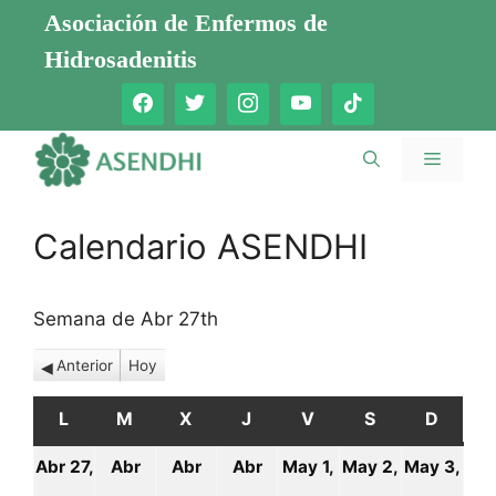
Saltar
Asociación de Enfermos de
al
Hidrosadenitis
contenido
Menú
Calendario ASENDHI
Semana de Abr 27th
Anterior
Hoy
L
LUNES
M
MARTES
X
MIÉRCOLES
J
JUEVES
V
VIERNES
S
SÁBADO
D
DOMI
Abr 27,
Abr
Abr
Abr
May 1,
May 2,
May 3,