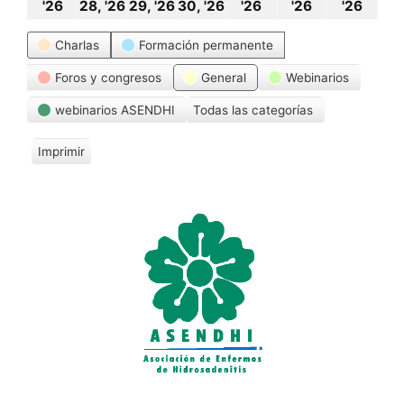
27
28
29
30
1
2
3
'26
28, '26
29, '26
30, '26
'26
'26
'26
abril,
abril,
abril,
abril,
mayo,
mayo,
may
Categorías
Charlas
Formación permanente
2026
2026
2026
2026
2026
2026
202
Foros y congresos
General
Webinarios
webinarios ASENDHI
Todas las categorías
Imprimir
V
i
s
t
a
s