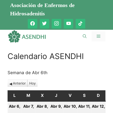
Saltar
Asociación de Enfermos de
al
Hidrosadenitis
contenido
Menú
Calendario ASENDHI
Semana de Abr 6th
Anterior
Hoy
L
LUNES
M
MARTES
X
MIÉRCOLES
J
JUEVES
V
VIERNES
S
SÁBADO
D
DOMI
Abr 6,
Abr 7,
Abr 8,
Abr 9,
Abr 10,
Abr 11,
Abr 12,