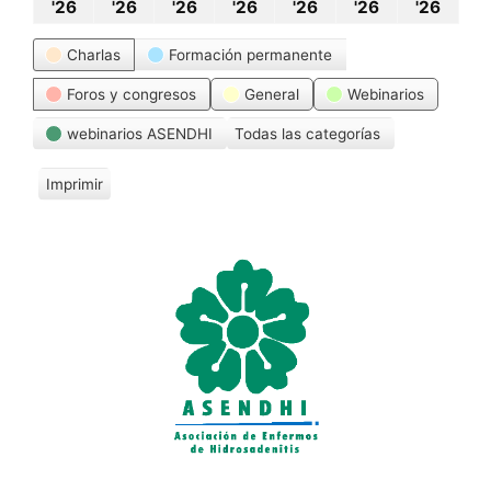
6
7
8
9
10
11
12
'26
'26
'26
'26
'26
'26
'26
abril,
abril,
abril,
abril,
abril,
abril,
abril
Categorías
Charlas
Formación permanente
2026
2026
2026
2026
2026
2026
202
Foros y congresos
General
Webinarios
webinarios ASENDHI
Todas las categorías
Imprimir
V
i
s
t
a
s