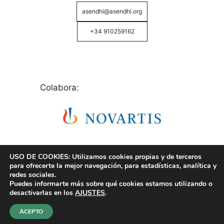
asendhi@asendhi.org
+34 910259162
Colabora:
USO DE COOKIES: Utilizamos cookies propias y de terceros
para ofrecerte la mejor navegación, para estadísticas, analítica y
redes sociales.
Puedes informarte más sobre qué cookies estamos utilizando o
© Copyright 2026 ASENDHI - Asociación de Enfermos
desactivarlas en los
AJUSTES
.
de Hidrosadenitis -
Política de Privacidad, Cookies y
Aviso Legal
.
ACEPTO