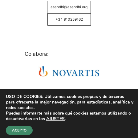
asendhi@asendhi.org
+34 910259162
Colabora:
USO DE COOKIES: Utilizamos cookies propias y de terceros
para ofrecerte la mejor navegación, para estadísticas, analítica y
redes sociales.
Puedes informarte más sobre qué cookies estamos utilizando o
© Copyright 2026 ASENDHI - Asociación de Enfermos
desactivarlas en los
AJUSTES
.
de Hidrosadenitis -
Política de Privacidad, Cookies y
Aviso Legal
.
ACEPTO