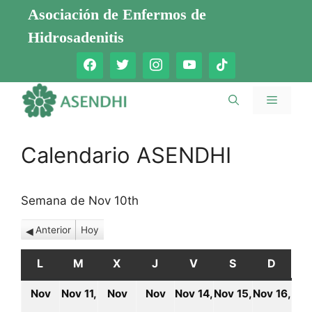
Saltar
Asociación de Enfermos de
al
Hidrosadenitis
contenido
Menú
Calendario ASENDHI
Semana de Nov 10th
Anterior
Hoy
L
LUNES
M
MARTES
X
MIÉRCOLES
J
JUEVES
V
VIERNES
S
SÁBADO
D
DOMI
Nov
Nov 11,
Nov
Nov
Nov 14,
Nov 15,
Nov 16,