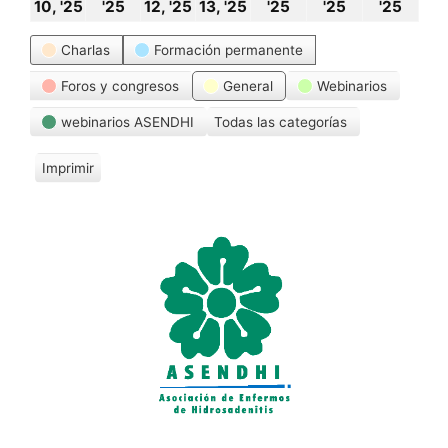
10
11
12
13
14
15
16
10, '25
'25
12, '25
13, '25
'25
'25
'25
noviembre,
noviembre,
noviembre,
noviembre,
noviembre,
noviembre
novi
Categorías
Charlas
Formación permanente
2025
2025
2025
2025
2025
2025
202
Foros y congresos
General
Webinarios
webinarios ASENDHI
Todas las categorías
Imprimir
V
i
s
t
a
s