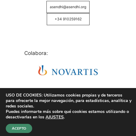
asendhi@asendhi.org
+34 910259162
Colabora:
USO DE COOKIES: Utilizamos cookies propias y de terceros
para ofrecerte la mejor navegación, para estadísticas, analítica y
redes sociales.
Puedes informarte más sobre qué cookies estamos utilizando o
© Copyright 2026 ASENDHI - Asociación de Enfermos
desactivarlas en los
AJUSTES
.
de Hidrosadenitis -
Política de Privacidad, Cookies y
Aviso Legal
.
ACEPTO