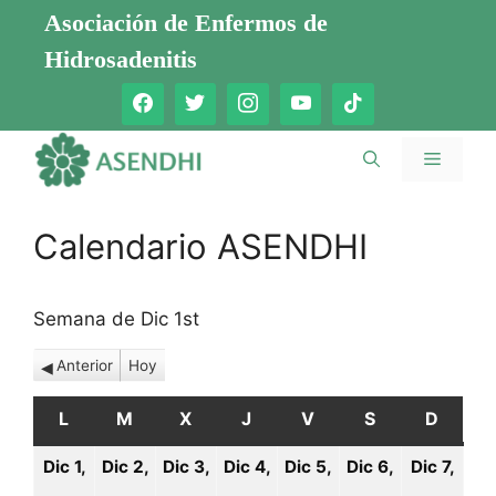
Saltar
Asociación de Enfermos de
al
Hidrosadenitis
contenido
Menú
Calendario ASENDHI
Semana de Dic 1st
Anterior
Hoy
L
LUNES
M
MARTES
X
MIÉRCOLES
J
JUEVES
V
VIERNES
S
SÁBADO
D
DOMI
Dic 1,
Dic 2,
Dic 3,
Dic 4,
Dic 5,
Dic 6,
Dic 7,