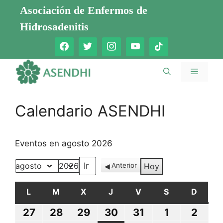
Saltar
Asociación de Enfermos de
al
Hidrosadenitis
contenido
Menú
Calendario ASENDHI
Eventos en agosto 2026
Anterior
Hoy
Mes
Año
L
LUNES
M
MARTES
X
MIÉRCOLES
J
JUEVES
V
VIERNES
S
SÁBADO
D
DOMI
27
27
28
28
29
29
30
30
31
31
1
1
2
2