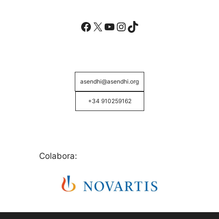
Facebook
X
YouTube
Instagram
TikTok
asendhi@asendhi.org
+34 910259162
Colabora: