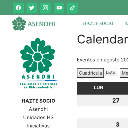
Saltar
al
contenido
HAZTE SOCIO
A
Calenda
Eventos en agosto 20
Cuadrícula
Lista
Me
V
V
e
e
r
LUN
LUNES
r
c
c
o
27
27
HAZTE SOCIO
o
m
Asendhi
jul
o
m
o
Unidades HS
20
3
3
Iniciativas