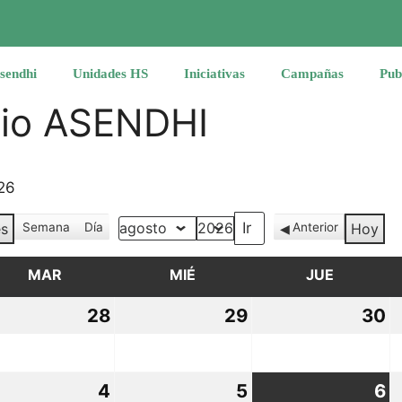
sendhi
Unidades HS
Iniciativas
Campañas
Pub
rio ASENDHI
26
s
Semana
Día
Anterior
Hoy
Mes
Año
MAR
MARTES
MIÉ
MIÉRCOLES
JUE
JUEVES
28
28
29
29
30
3
io,
julio,
julio,
ju
26
2026
2026
2
4
4
5
5
6
6