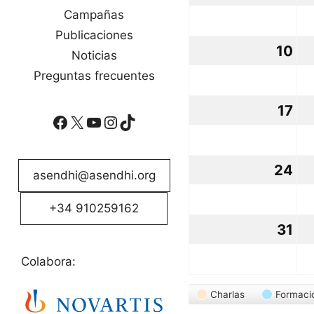
ag
Campañas
Publicaciones
20
10
10
Noticias
ag
Preguntas frecuentes
20
17
17
Facebook
X
YouTube
Instagram
TikTok
ag
20
24
24
asendhi@asendhi.org
ag
+34 910259162
20
31
31
ag
Colabora:
20
Categorías
Charlas
Formaci