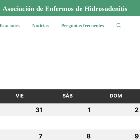
Asociación de Enfermos de Hidrosadenitis
licaciones
Noticias
Preguntas frecuentes
VIE
VIERNES
SÁB
SÁBADO
DOM
DOMI
0
31
31
1
1
2
lio,
julio,
agosto,
026
2026
2026
7
7
8
8
9