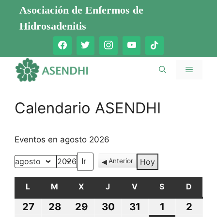
Saltar
Asociación de Enfermos de
al
Hidrosadenitis
contenido
Menú
Calendario ASENDHI
Eventos en agosto 2026
Anterior
Hoy
Mes
Año
L
LUNES
M
MARTES
X
MIÉRCOLES
J
JUEVES
V
VIERNES
S
SÁBADO
D
DOMI
27
27
28
28
29
29
30
30
31
31
1
1
2
2