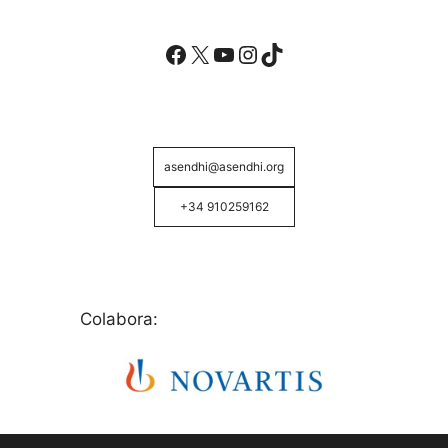
Facebook
X
YouTube
Instagram
TikTok
asendhi@asendhi.org
+34 910259162
Colabora: