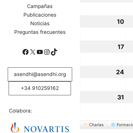
ag
Campañas
Publicaciones
20
10
10
Noticias
ag
Preguntas frecuentes
20
17
17
Facebook
X
YouTube
Instagram
TikTok
ag
20
24
24
asendhi@asendhi.org
ag
+34 910259162
20
31
31
ag
Colabora:
20
Categorías
Charlas
Formaci