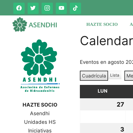
Saltar
al
contenido
HAZTE SOCIO
A
Calenda
Eventos en agosto 20
Cuadrícula
Lista
Me
V
V
e
e
r
LUN
LUNES
r
c
c
o
27
27
HAZTE SOCIO
o
m
Asendhi
jul
o
m
o
Unidades HS
20
3
3
Iniciativas