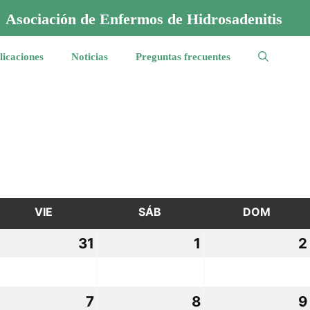
Asociación de Enfermos de Hidrosadenitis
licaciones
Noticias
Preguntas frecuentes
VIE
VIERNES
SÁB
SÁBADO
DOM
DOMI
0
31
31
1
1
2
lio,
julio,
agosto,
026
2026
2026
7
7
8
8
9