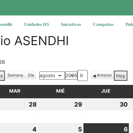
sendhi
Unidades HS
Iniciativas
Campañas
Pub
rio ASENDHI
26
s
Semana
Día
Anterior
Hoy
Mes
Año
MAR
MARTES
MIÉ
MIÉRCOLES
JUE
JUEVES
28
28
29
29
30
3
io,
julio,
julio,
ju
26
2026
2026
2
4
4
5
5
6
6