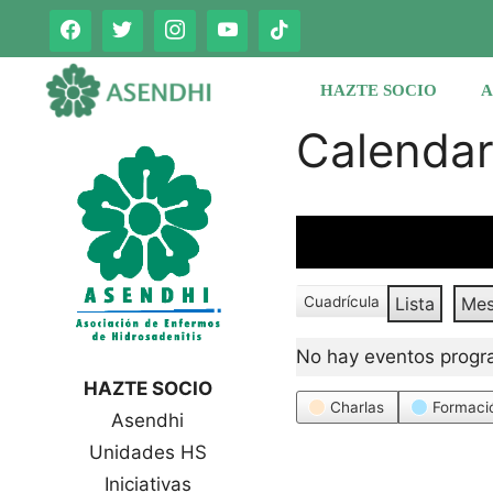
Saltar
al
contenido
HAZTE SOCIO
A
Calenda
Cuadrícula
Lista
Me
V
V
e
e
No hay eventos progr
r
r
c
HAZTE SOCIO
c
o
Categorías
Charlas
Formaci
Asendhi
o
m
o
m
Unidades HS
o
Iniciativas