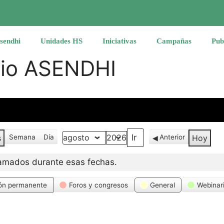
sendhi
Unidades HS
Iniciativas
Campañas
Pub
rio ASENDHI
s
Semana
Día
Anterior
Hoy
Mes
Año
amados durante esas fechas.
ón permanente
Foros y congresos
General
Webinar