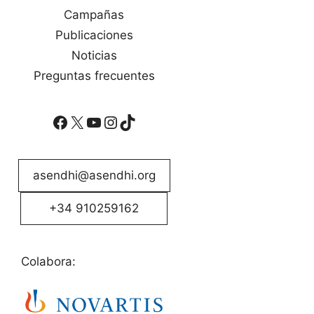
Campañas
Publicaciones
Noticias
Preguntas frecuentes
Facebook
X
YouTube
Instagram
TikTok
asendhi@asendhi.org
+34 910259162
Colabora: