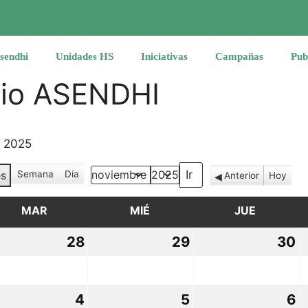
sendhi
Unidades HS
Iniciativas
Campañas
Pub
rio ASENDHI
e 2025
s
Semana
Día
Anterior
Hoy
Mes
Año
MAR
MARTES
MIÉ
MIÉRCOLES
JUE
JUEVES
28
28
29
29
30
3
tubre,
octubre,
octubre,
o
25
2025
2025
2
4
4
5
5
6
6