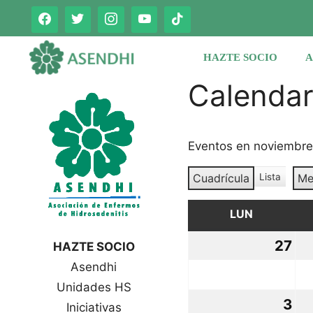
Saltar
al
contenido
HAZTE SOCIO
A
Calenda
Eventos en noviembr
Cuadrícula
Lista
Me
V
V
e
e
r
LUN
LUNES
r
c
c
o
27
27
HAZTE SOCIO
o
m
Asendhi
oc
o
m
o
Unidades HS
20
3
3
Iniciativas