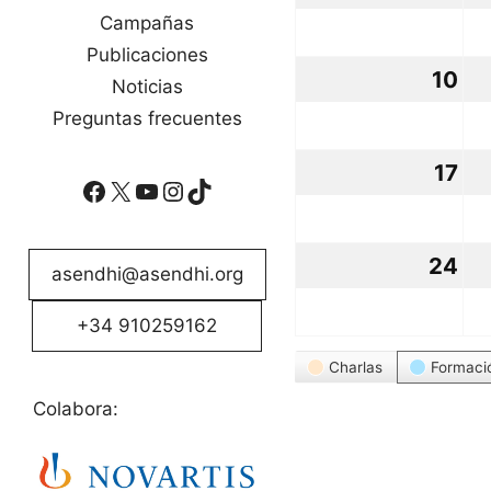
no
Campañas
Publicaciones
20
10
10
Noticias
no
Preguntas frecuentes
20
17
17
Facebook
X
YouTube
Instagram
TikTok
no
20
24
24
asendhi@asendhi.org
no
+34 910259162
20
Categorías
Charlas
Formaci
Colabora: