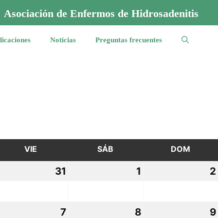
Asociación de Enfermos de Hidrosadenitis
licaciones
Noticias
Preguntas frecuentes
VIE
VIERNES
SÁB
SÁBADO
DOM
DOMI
0
31
31
1
1
2
ctubre,
octubre,
noviembre,
025
2025
2025
7
7
8
8
9