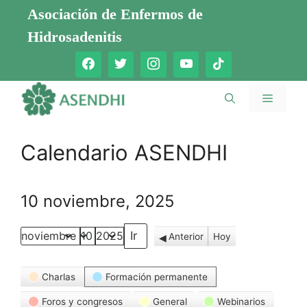
Saltar
Asociación de Enfermos de
al
Hidrosadenitis
contenido
Menú
Calendario ASENDHI
10 noviembre, 2025
Anterior
Hoy
Mes
Día
Año
Categorías
Charlas
Formación permanente
Foros y congresos
General
Webinarios