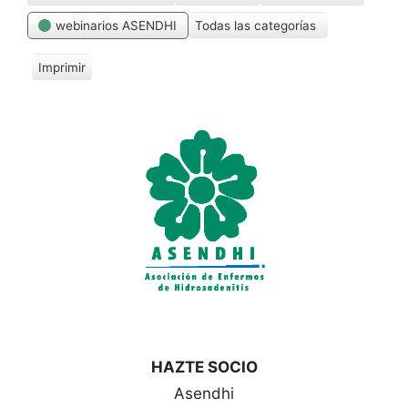
webinarios ASENDHI
Todas las categorías
Imprimir
V
i
s
t
a
s
HAZTE SOCIO
Asendhi