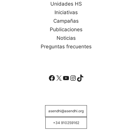
Unidades HS
Iniciativas
Campañas
Publicaciones
Noticias
Preguntas frecuentes
Facebook
X
YouTube
Instagram
TikTok
asendhi@asendhi.org
+34 910259162