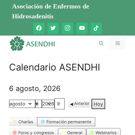
Saltar
Asociación de Enfermos de
al
Hidrosadenitis
contenido
Menú
Calendario ASENDHI
6 agosto, 2026
Anterior
Hoy
Mes
Día
Año
Categorías
Charlas
Formación permanente
Foros y congresos
General
Webinarios