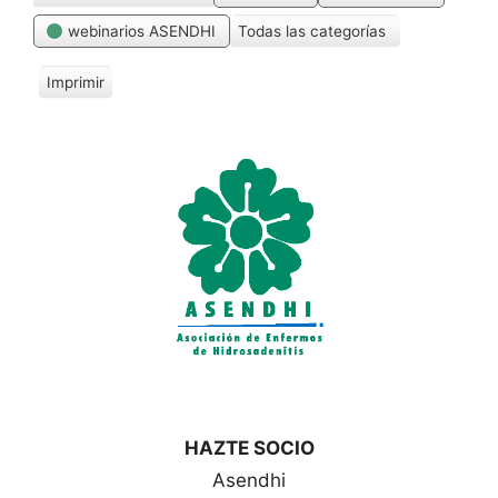
webinarios ASENDHI
Todas las categorías
Imprimir
V
i
s
t
a
s
HAZTE SOCIO
Asendhi