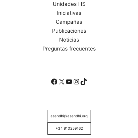
Unidades HS
Iniciativas
Campañas
Publicaciones
Noticias
Preguntas frecuentes
Facebook
X
YouTube
Instagram
TikTok
asendhi@asendhi.org
+34 910259162