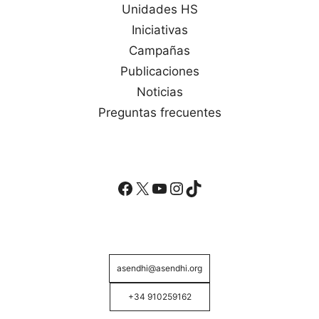
Unidades HS
Iniciativas
Campañas
Publicaciones
Noticias
Preguntas frecuentes
Facebook
X
YouTube
Instagram
TikTok
asendhi@asendhi.org
+34 910259162