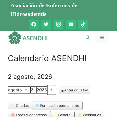
Saltar
Asociación de Enfermos de
al
Hidrosadenitis
contenido
Menú
Calendario ASENDHI
2 agosto, 2026
Anterior
Hoy
Mes
Día
Año
Categorías
Charlas
Formación permanente
Foros y congresos
General
Webinarios