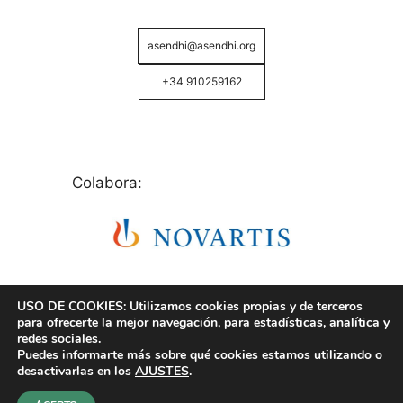
asendhi@asendhi.org
+34 910259162
Colabora:
USO DE COOKIES: Utilizamos cookies propias y de terceros
para ofrecerte la mejor navegación, para estadísticas, analítica y
redes sociales.
Puedes informarte más sobre qué cookies estamos utilizando o
© Copyright 2026 ASENDHI - Asociación de Enfermos
desactivarlas en los
AJUSTES
.
de Hidrosadenitis -
Política de Privacidad, Cookies y