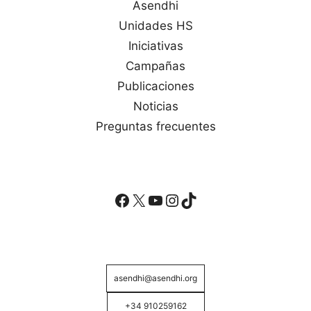
Asendhi
Unidades HS
Iniciativas
Campañas
Publicaciones
Noticias
Preguntas frecuentes
Facebook
X
YouTube
Instagram
TikTok
asendhi@asendhi.org
+34 910259162