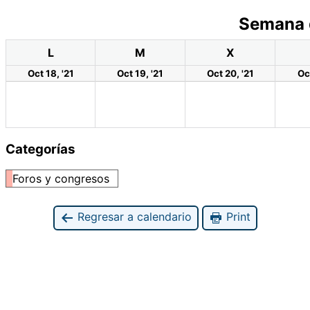
Semana 
L
M
X
Oct 18, '21
Oct 19, '21
Oct 20, '21
Oct
Categorías
Foros y congresos
Regresar a calendario
Print