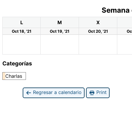
Semana 
L
M
X
Oct 18, '21
Oct 19, '21
Oct 20, '21
Oct
Categorías
Charlas
Regresar a calendario
Print