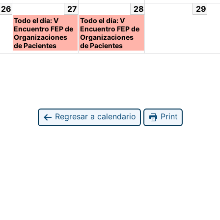
26
27
28
29
Todo el día: V
Todo el día: V
Encuentro FEP de
Encuentro FEP de
Organizaciones
Organizaciones
de Pacientes
de Pacientes
Regresar a calendario
Print