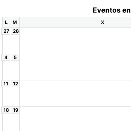
Eventos en
L
M
X
27
28
4
5
11
12
18
19