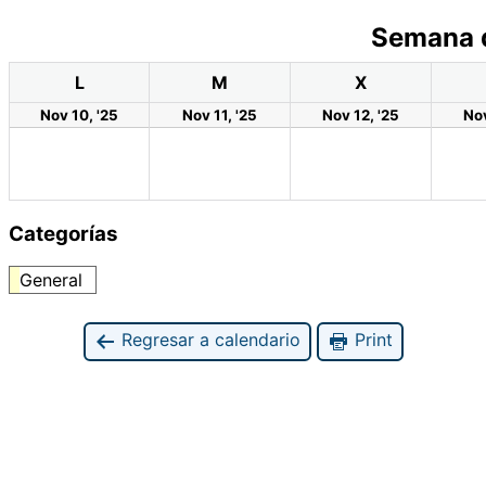
Semana 
L
M
X
Nov 10, '25
Nov 11, '25
Nov 12, '25
Nov
Categorías
General
Regresar a calendario
Print